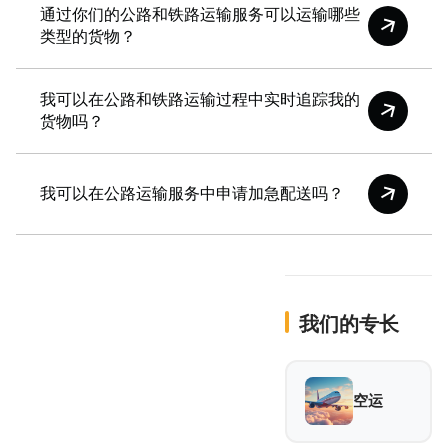
通过你们的公路和铁路运输服务可以运输哪些
类型的货物？
166环球物流为各类货物提供可靠的公路和铁路运输解决方
我可以在公路和铁路运输过程中实时追踪我的
案。我们的公路运输高效承运普通货物、易腐物品、危险
货物吗？
品、车辆以及家庭用品。铁路运输非常适合大宗货物、联运
集装箱、重型机械、石油和天然气产品、木材及制成品。我
是的，166环球物流提供公路和铁路运输的实时追踪功能，
们的灵活物流服务确保安全、准时且具成本效益的交付，满
我可以在公路运输服务中申请加急配送吗？
让您随时掌握货物的状态。
足您的运输需求。
是的，166环球物流提供加急公路运输服务，以缩短运输时
间。我们的快速运输方案确保您的货物及时且可靠地送达，
在满足紧急运输需求的同时，全程保持安全与保障。
我们的专长
空运