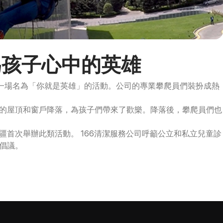
為孩子心中的英雄
了一場名為「你就是英雄」的活動。公司的專業攀爬員們裝扮成熱
的屋頂和窗戶降落，為孩子們帶來了歡樂。降落後，攀爬員們也
首次舉辦此類活動。 166清潔服務公司呼籲公立和私立兒童診
倡議。