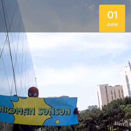
01
June