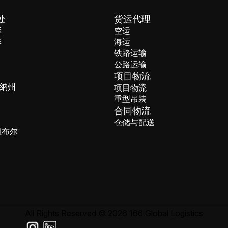
处
货运代理
库
空运
季
海运
铁路运输
公路运输
项目物流
納州
项目物流
重型吊装
合同物流
仓储与配送
坦布尔
All Rights Reserved © 2026 166 Global Logistics