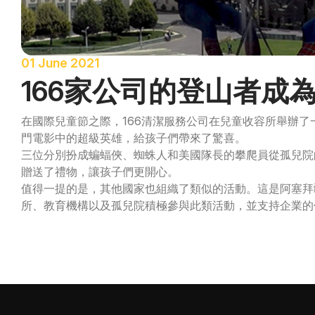
01 June 2021
166家公司的登山者成
在國際兒童節之際，166清潔服務公司在兒童收容所舉辦
門電影中的超級英雄，給孩子們帶來了驚喜。
三位分別扮成蝙蝠俠、蜘蛛人和美國隊長的攀爬員從孤兒院
贈送了禮物，讓孩子們更開心。
值得一提的是，其他國家也組織了類似的活動。這是阿塞拜疆
所、教育機構以及孤兒院積極參與此類活動，並支持企業的