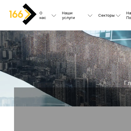
О
Наши
Н
Секторы
нас
услуги
По
Гл