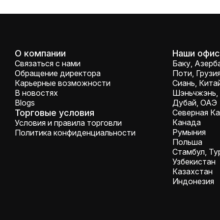
О компании
Наши офи
Связаться с нами
Баку, Азер
Обращение директора
Поти, Грузи
Карьерные возможности
Сиань, Кита
В новостях
Шэньчжэнь,
Blogs
Дубай, ОАЭ
Торговые условия
Северная К
Канада
Условия и правила торговли
Румыния
Политика конфиденциальности
Польша
Стамбул, Ту
Узбекистан
Казахстан
Индонезия