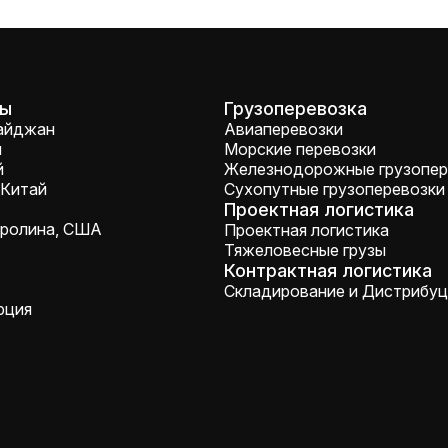
сы
Грузоперевозка
байджан
Авиаперевозки
я
Морские перевозки
й
Железнодорожные грузопер
 Китай
Сухопутные грузоперевозки
Проектная логистика
аролина, США
Проектная логистика
Тяжеловесные грузы
Контрактная логистика
Складирование и Дистрибуц
рция