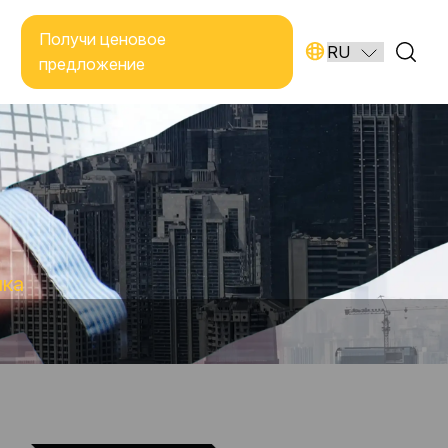
Получи ценовое
предложение
ика