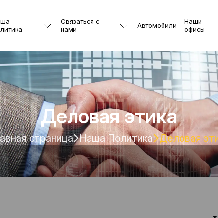
аша
Связаться с
Наши
Автомобили
литика
нами
офисы
Деловая этика
авная страница
Наша Политика
Деловая эт