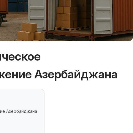
ическое
жение Азербайджана
ние Азербайджана