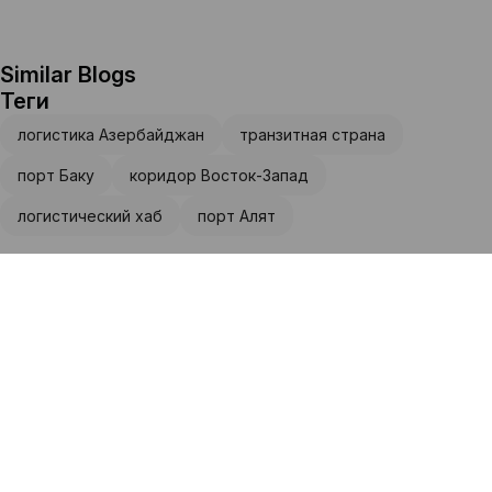
Similar Blogs
Теги
логистика Азербайджан
транзитная страна
порт Баку
коридор Восток-Запад
логистический хаб
порт Алят