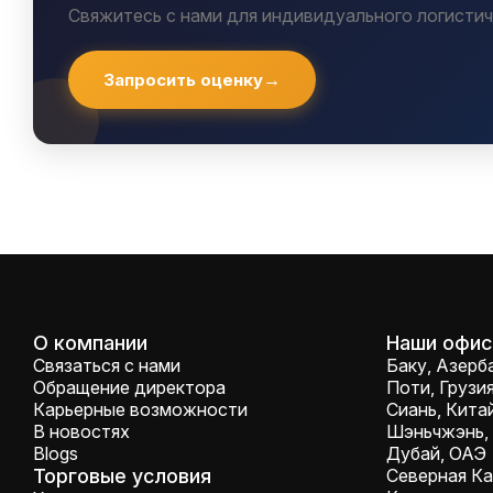
Свяжитесь с нами для индивидуального логистич
Запросить оценку
О компании
Наши офи
Связаться с нами
Баку, Азер
Обращение директора
Поти, Грузи
Карьерные возможности
Сиань, Кита
В новостях
Шэньчжэнь,
Blogs
Дубай, ОАЭ
Торговые условия
Северная К