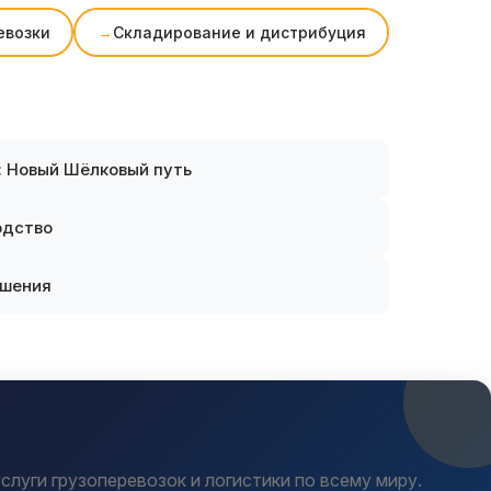
евозки
Складирование и дистрибуция
: Новый Шёлковый путь
одство
ешения
услуги грузоперевозок и логистики по всему миру.