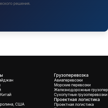
еского решения.
сы
Грузоперевозка
байджан
Авиаперевозки
я
Морские перевозки
й
Железнодорожные грузопер
 Китай
Сухопутные грузоперевозки
Проектная логистика
аролина, США
Проектная логистика