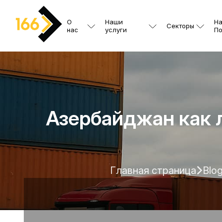
О
Наши
Н
Секторы
нас
услуги
По
Азербайджан как л
Главная страница
Blo