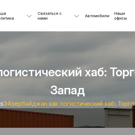
аша
Связаться с
Наши
Автомобили
литика
нами
офисы
огистический хаб: Тор
Запад
gs
Азербайджан как логистический хаб: Торг