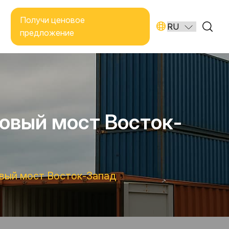
Получи ценовое
предложение
говый мост Восток-
овый мост Восток-Запад