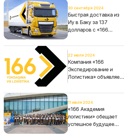
30 сентября 2024
Быстрая доставка из
Иу в Баку за 137
долларов с «166
Logistics»
22 июля 2024
Компания «166
Экспедирование и
Логистика» объявляет
тендер!
11 июля 2024
«166 Академия
логистики» обещает
успешное будущее
молодым людям на
международной арене