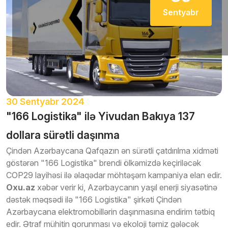
Sentyabr
30 Sentyabr 2024
"166 Logistika" ilə Yivudan Bakıya 137
dollara sürətli daşınma
Çindən Azərbaycana Qafqazın ən sürətli çatdırılma xidməti
göstərən "166 Logistika" brendi ölkəmizdə keçiriləcək
COP29 layihəsi ilə əlaqədar möhtəşəm kampaniya elan edir.
Oxu.az
xəbər verir ki, Azərbaycanın yaşıl enerji siyasətinə
dəstək məqsədi ilə "166 Logistika" şirkəti Çindən
Azərbaycana elektromobillərin daşınmasına endirim tətbiq
edir. Ətraf mühitin qorunması və ekoloji təmiz gələcək