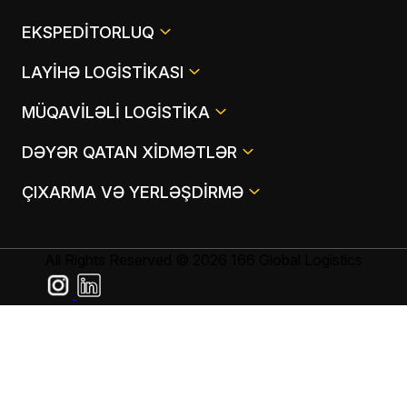
EKSPEDITORLUQ
LAYIHƏ LOGISTIKASI
MÜQAVILƏLI LOGISTIKA
DƏYƏR QATAN XIDMƏTLƏR
ÇIXARMA VƏ YERLƏŞDIRMƏ
All Rights Reserved © 2026 166 Global Logistics