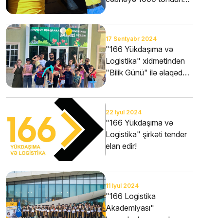
artıq yük daşındı
17 Sentyabr 2024
"166 Yükdaşıma və
Logistika" xidmətindən
"Bilik Günü" ilə əlaqədar
örnək layihə
22 Iyul 2024
"166 Yükdaşıma və
Logistika" şirkəti tender
elan edir!
11 Iyul 2024
"166 Logistika
Akademiyası"