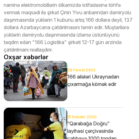
naminə elektromobillərin ölkəmizdə istifadəsinə töhfə
vermək məqsədi ilə şirkət Çinin Yivu anbarından dəmiryolu
daşınmasında yüklərin 1 kubunu artıq 166 dollara deyil, 137
dollara Azərbaycana çatdırılmasını təmin edir. Müştərilərə
yüklərin dəmiryolu daşınmasında izləmə üstünlüyünü
təqdim edən "166 Logistika" şirkəti 12-17 gün ərzində
çatdırılmanı reallaşdırır.
Oxşar xəbərlər
28 Fevral 2022
166 ailələri Ukraynadan
çıxarmağa kömək edir
15 Dekabr 2020
“Qarabağa Doğru”
layihəsi çərçivəsində
cəbhəyə 1000 tondan