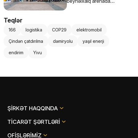
beynəlxalq arenada
gənclərə uğurlu gələcək
vəd edir
Teqlər
166
logistika
COP29
elektromobil
Çindən çatdırılma
dəmiryolu
yaşıl enerji
endirim
Yivu
ŞIRKƏT HAQQINDA
TICARƏT ŞƏRTLƏRI
OFISLƏRIMIZ