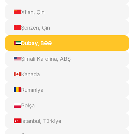
Xi'an, Çin
Şenzen, Çin
Dubay, BƏƏ
Şimali Karolina, ABŞ
Kanada
Rumıniya
Polşa
İstanbul, Türkiyə