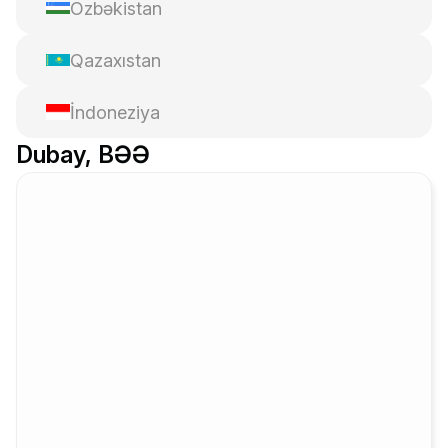
Özbəkistan
Qazaxıstan
İndoneziya
Dubay, BƏƏ