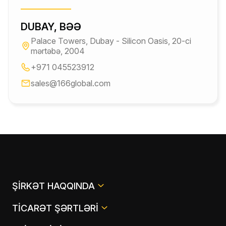
DUBAY, BƏƏ
Palace Towers, Dubay - Silicon Oasis, 20-ci
mərtəbə, 2004
+971 045523912
sales@166global.com
ŞIRKƏT HAQQINDA
TICARƏT ŞƏRTLƏRI