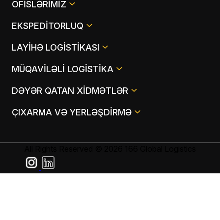
OFISLƏRIMIZ
EKSPEDITORLUQ
LAYIHƏ LOGISTIKASI
MÜQAVILƏLI LOGISTIKA
DƏYƏR QATAN XIDMƏTLƏR
ÇIXARMA VƏ YERLƏŞDIRMƏ
All Rights Reserved © 2026 166 Global Logistics