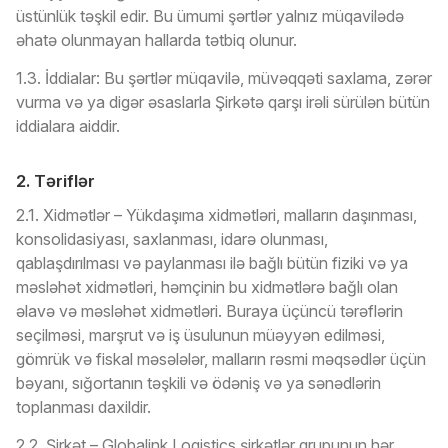
üstünlük təşkil edir. Bu ümumi şərtlər yalnız müqavilədə
əhatə olunmayan hallarda tətbiq olunur.
1.3. İddialar: Bu şərtlər müqavilə, müvəqqəti saxlama, zərər
vurma və ya digər əsaslarla Şirkətə qarşı irəli sürülən bütün
iddialara aiddir.
2. Təriflər
2.1. Xidmətlər – Yükdaşıma xidmətləri, malların daşınması,
konsolidasiyası, saxlanması, idarə olunması,
qablaşdırılması və paylanması ilə bağlı bütün fiziki və ya
məsləhət xidmətləri, həmçinin bu xidmətlərə bağlı olan
əlavə və məsləhət xidmətləri. Buraya üçüncü tərəflərin
seçilməsi, marşrut və iş üsulunun müəyyən edilməsi,
gömrük və fiskal məsələlər, malların rəsmi məqsədlər üçün
bəyanı, sığortanın təşkili və ödəniş və ya sənədlərin
toplanması daxildir.
2.2. Şirkət – Globalink Logistics şirkətlər qrupunun hər