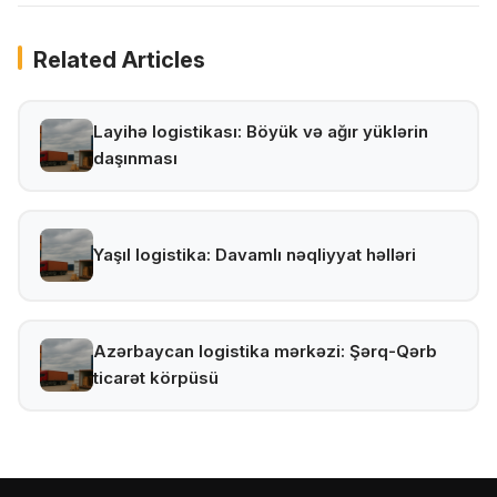
Related Articles
Layihə logistikası: Böyük və ağır yüklərin
daşınması
Yaşıl logistika: Davamlı nəqliyyat həlləri
Azərbaycan logistika mərkəzi: Şərq-Qərb
ticarət körpüsü