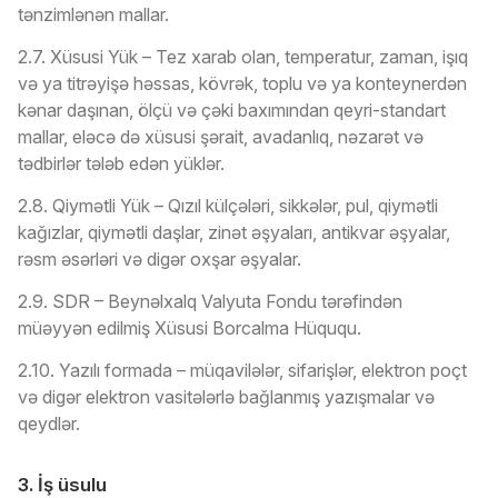
tənzimlənən mallar.
2.7. Xüsusi Yük – Tez xarab olan, temperatur, zaman, işıq
və ya titrəyişə həssas, kövrək, toplu və ya konteynerdən
kənar daşınan, ölçü və çəki baxımından qeyri-standart
mallar, eləcə də xüsusi şərait, avadanlıq, nəzarət və
tədbirlər tələb edən yüklər.
2.8. Qiymətli Yük – Qızıl külçələri, sikkələr, pul, qiymətli
kağızlar, qiymətli daşlar, zinət əşyaları, antikvar əşyalar,
rəsm əsərləri və digər oxşar əşyalar.
2.9. SDR – Beynəlxalq Valyuta Fondu tərəfindən
müəyyən edilmiş Xüsusi Borcalma Hüququ.
2.10. Yazılı formada – müqavilələr, sifarişlər, elektron poçt
və digər elektron vasitələrlə bağlanmış yazışmalar və
qeydlər.
3. İş üsulu