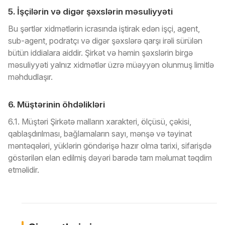
5. İşçilərin və digər şəxslərin məsuliyyəti
Bu şərtlər xidmətlərin icrasında iştirak edən işçi, agent,
sub-agent, podratçı və digər şəxslərə qarşı irəli sürülən
bütün iddialara aiddir. Şirkət və həmin şəxslərin birgə
məsuliyyəti yalnız xidmətlər üzrə müəyyən olunmuş limitlə
məhdudlaşır.
6. Müştərinin öhdəlikləri
6.1. Müştəri Şirkətə malların xarakteri, ölçüsü, çəkisi,
qablaşdırılması, bağlamaların sayı, mənşə və təyinat
məntəqələri, yüklərin göndərişə hazır olma tarixi, sifarişdə
göstərilən elan edilmiş dəyəri barədə tam məlumat təqdim
etməlidir.