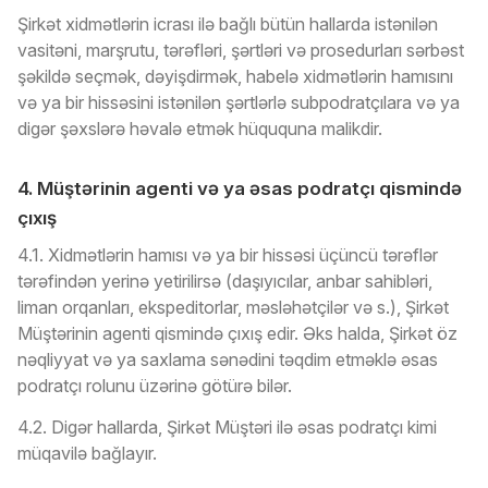
Şirkət xidmətlərin icrası ilə bağlı bütün hallarda istənilən
vasitəni, marşrutu, tərəfləri, şərtləri və prosedurları sərbəst
şəkildə seçmək, dəyişdirmək, habelə xidmətlərin hamısını
və ya bir hissəsini istənilən şərtlərlə subpodratçılara və ya
digər şəxslərə həvalə etmək hüququna malikdir.
4. Müştərinin agenti və ya əsas podratçı qismində
çıxış
4.1. Xidmətlərin hamısı və ya bir hissəsi üçüncü tərəflər
tərəfindən yerinə yetirilirsə (daşıyıcılar, anbar sahibləri,
liman orqanları, ekspeditorlar, məsləhətçilər və s.), Şirkət
Müştərinin agenti qismində çıxış edir. Əks halda, Şirkət öz
nəqliyyat və ya saxlama sənədini təqdim etməklə əsas
podratçı rolunu üzərinə götürə bilər.
4.2. Digər hallarda, Şirkət Müştəri ilə əsas podratçı kimi
müqavilə bağlayır.