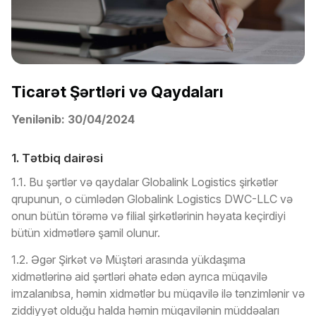
Ticarət Şərtləri və Qaydaları
Yenilənib: 30/04/2024
1. Tətbiq dairəsi
1.1. Bu şərtlər və qaydalar Globalink Logistics şirkətlər
qrupunun, o cümlədən Globalink Logistics DWC-LLC və
onun bütün törəmə və filial şirkətlərinin həyata keçirdiyi
bütün xidmətlərə şamil olunur.
1.2. Əgər Şirkət və Müştəri arasında yükdaşıma
xidmətlərinə aid şərtləri əhatə edən ayrıca müqavilə
imzalanıbsa, həmin xidmətlər bu müqavilə ilə tənzimlənir və
ziddiyyət olduğu halda həmin müqavilənin müddəaları