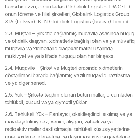
hansı bir üzvü, o cümlədən Globalink Logistics DWC-LLC,
onun törəmə və filial şirkətləri, Globalink Logistics Group
SIA (Latviya), KLN Globalink Logistics (Rusiya) Limited.
2.3. Müştəri – Şirkətlə bağlanmış müqavilə əsasında hüquq
və öhdəlik daşıyan, xidmətlərlə bağlı işi olan və ya müvafiq
müqavilə və xidmətlərlə əlaqədar mallar üzərində
mülkiyyət və ya istifadə hüququ olan hər bir şəxs.
2.4. Müqavilə – Şirkət və Müştəri arasında xidmətlərin
göstərilməsi barədə bağlanmış yazılı müqavilə, razılaşma
və ya digər sənəd.
2.5. Yük – Şirkətə təqdim olunan bütün mallar, o cümlədən
təhlükəli, xüsusi və ya qiymətli yüklər.
2.6. Təhlükəli Yük – Partlayıcı, oksidləşdirici, sıxılmış və ya
mayeləşdirilmiş qaz, yanıcı, alışqan, zəhərli və ya
radioaktiv mallar daxil olmaqla, təhlükəli xüsusiyyətlərinə
görə saxlama, idarəetmə və daşınması xüsusi qaydalarla