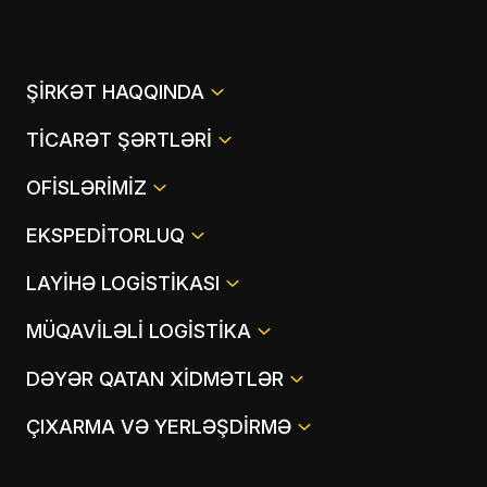
ŞIRKƏT HAQQINDA
TICARƏT ŞƏRTLƏRI
OFISLƏRIMIZ
EKSPEDITORLUQ
LAYIHƏ LOGISTIKASI
MÜQAVILƏLI LOGISTIKA
DƏYƏR QATAN XIDMƏTLƏR
ÇIXARMA VƏ YERLƏŞDIRMƏ