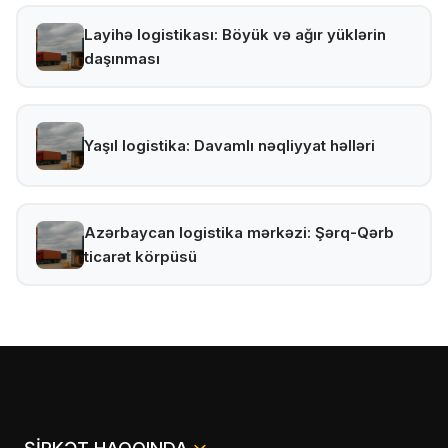
Layihə logistikası: Böyük və ağır yüklərin
daşınması
Yaşıl logistika: Davamlı nəqliyyat həlləri
Azərbaycan logistika mərkəzi: Şərq-Qərb
ticarət körpüsü