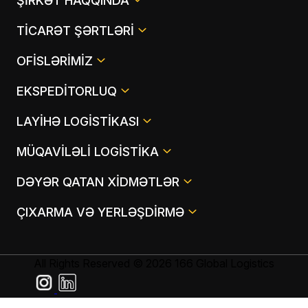
ŞIRKƏT HAQQINDA
TICARƏT ŞƏRTLƏRI
OFISLƏRIMIZ
EKSPEDITORLUQ
LAYIHƏ LOGISTIKASI
MÜQAVILƏLI LOGISTIKA
DƏYƏR QATAN XIDMƏTLƏR
ÇIXARMA VƏ YERLƏŞDIRMƏ
All Rights Reserved © 2026 166 Global Logistics