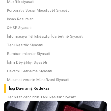
Məxfilik siyasəti
Korporativ Sosial Məsuliyyət Siyasəti
İnsan Resursları
QHSE Siyasəti
İnformasiya Təhlükəsizliyi İdarəetmə Siyasəti
Təhlükəsizlik Siyasəti
Bərabər İmkanlar Siyasəti
İqlim Dəyişikliyi Siyasəti
Davamlı Satınalma Siyasəti
Məlumat verənin Mühafizəsi Siyasəti
İşçi Davranış Kodeksi
Təchizat Zəncirinin Təhlükəsizlik Siyasəti