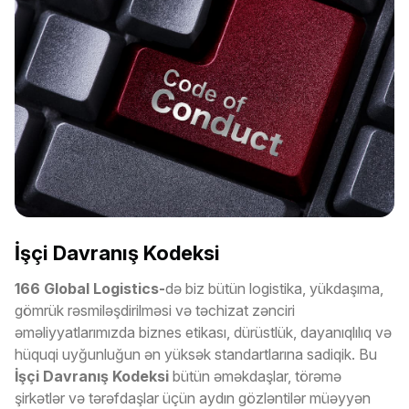
İşçi Davranış Kodeksi
166 Global Logistics-
də biz bütün logistika, yükdaşıma,
gömrük rəsmiləşdirilməsi və təchizat zənciri
əməliyyatlarımızda biznes etikası, dürüstlük, dayanıqlılıq və
hüquqi uyğunluğun ən yüksək standartlarına sadiqik. Bu
İşçi Davranış Kodeksi
bütün əməkdaşlar, törəmə
şirkətlər və tərəfdaşlar üçün aydın gözləntilər müəyyən