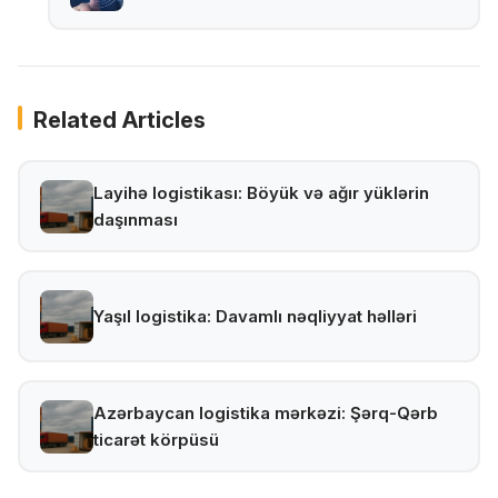
Related Articles
Layihə logistikası: Böyük və ağır yüklərin
daşınması
Yaşıl logistika: Davamlı nəqliyyat həlləri
Azərbaycan logistika mərkəzi: Şərq-Qərb
ticarət körpüsü