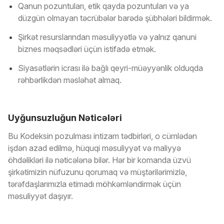
Qanun pozuntuları, etik qayda pozuntuları və ya
düzgün olmayan təcrübələr barədə şübhələri bildirmək.
Şirkət resurslarından məsuliyyətlə və yalnız qanuni
biznes məqsədləri üçün istifadə etmək.
Siyasətlərin icrası ilə bağlı qeyri-müəyyənlik olduqda
rəhbərlikdən məsləhət almaq.
Uyğunsuzluğun Nəticələri
Bu Kodeksin pozulması intizam tədbirləri, o cümlədən
işdən azad edilmə, hüquqi məsuliyyət və maliyyə
öhdəlikləri ilə nəticələnə bilər. Hər bir komanda üzvü
şirkətimizin nüfuzunu qorumaq və müştərilərimizlə,
tərəfdaşlarımızla etimadı möhkəmləndirmək üçün
məsuliyyət daşıyır.