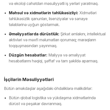
və ekoloji cəhətdən məsuliyyətli iş yerləri yaratmaq.
Məhsul və xidmətlərin təhlükəsizliyi:
Xidmətləri
təhlükəsizlik qanunları, lisenziyalar və sənaye
tələblərinə uyğun göstərmək.
Əməliyyatlarda dürüstlük:
Şirkət əmlakını, intellektual
aktivləri və məxfi məlumatları qorumaq; maraqların
toqquşmasından yayınmaq.
Düzgün hesabatlar:
Maliyyə və əməliyyat
hesabatlarını həqiqi, şəffaf və tam şəkildə aparmaq.
İşçilərin Məsuliyyətləri
Bütün əməkdaşlar aşağıdakı öhdəliklərə malikdirlər:
Bütün qlobal logistika və yükdaşıma xidmətlərində
dürüst və peşəkar davranmaq.