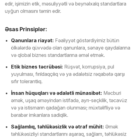
edir, işimizin etik, məsuliyyətli və beynəlxalq standartlara
uyğun olmasını təmin edir.
Əsas Prinsiplər:
Qanunlara riayət:
Fəaliyyət göstərdiyimiz bütün
ölkələrdə qüvvədə olan qanunlara, sənaye qaydalarına
və qlobal biznes standartlarına əməl etmək.
Etik biznes təcrübəsi:
Rüşvət, korrupsiya, pul
yuyulması, fırıldaqçılıq və ya ədalətsiz rəqabətə qarşı
sıfır tolerantlıq.
İnsan hüquqları və ədalətli münasibət:
Məcburi
əmək, uşaq əməyindən istifadə, ayrı-seçkilik, təcavüz
və ya istismarın qadağan olunması; müxtəlifliyə və
bərabər imkanlara sadiqlik.
Sağlamlıq, təhlükəsizlik və ətraf mühit:
Əmək
təhlükəsizliyi standartlarını aşaraq, sağlam, təhlükəsiz