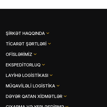
ŞIRKƏT HAQQINDA
TICARƏT ŞƏRTLƏRI
OFISLƏRIMIZ
EKSPEDITORLUQ
LAYIHƏ LOGISTIKASI
MÜQAVILƏLI LOGISTIKA
DƏYƏR QATAN XIDMƏTLƏR
ÇIXARMA VƏ YERLƏŞDIRMƏ