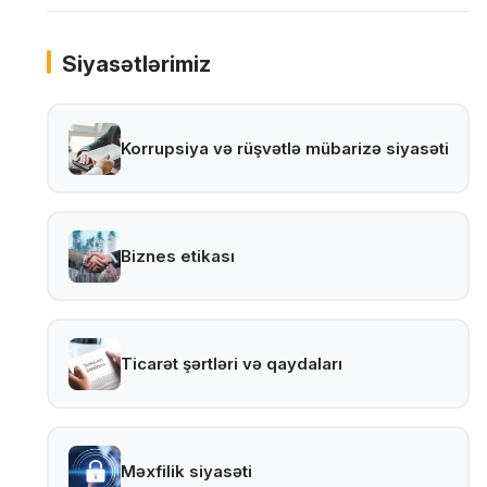
Siyasətlərimiz
Korrupsiya və rüşvətlə mübarizə siyasəti
Biznes etikası
Ticarət şərtləri və qaydaları
Məxfilik siyasəti