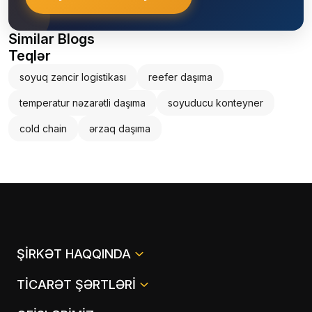
Similar Blogs
Teqlər
soyuq zəncir logistikası
reefer daşıma
temperatur nəzarətli daşıma
soyuducu konteyner
cold chain
ərzaq daşıma
ŞIRKƏT HAQQINDA
TICARƏT ŞƏRTLƏRI