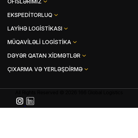
OFISLƏRIMIZ
EKSPEDITORLUQ
LAYIHƏ LOGISTIKASI
MÜQAVILƏLI LOGISTIKA
DƏYƏR QATAN XIDMƏTLƏR
ÇIXARMA VƏ YERLƏŞDIRMƏ
All Rights Reserved © 2026 166 Global Logistics