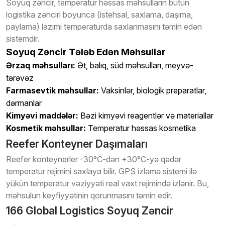
Soyuq zəncir, temperatur həssas məhsulların bütün
logistika zənciri boyunca (istehsal, saxlama, daşıma,
paylama) lazımi temperaturda saxlanmasını təmin edən
sistemdir.
Soyuq Zəncir Tələb Edən Məhsullar
Ərzaq məhsulları:
Ət, balıq, süd məhsulları, meyvə-
tərəvəz
Farmasevtik məhsullar:
Vaksinlər, biologik preparatlar,
dərmanlar
Kimyəvi maddələr:
Bəzi kimyəvi reagentlər və materiallar
Kosmetik məhsullar:
Temperatur həssas kosmetika
Reefer Konteyner Daşımaları
Reefer konteynerler -30°C-dən +30°C-yə qədər
temperatur rejimini saxlaya bilir. GPS izləmə sistemi ilə
yükün temperatur vəziyyəti real vaxt rejimində izlənir. Bu,
məhsulun keyfiyyətinin qorunmasını təmin edir.
166 Global Logistics Soyuq Zəncir