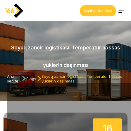
Qiymət təklifi al
Haqqımızda
Xidmətlərimiz
Soyuq zəncir logistikası: Temperatur həssas
Sektorlar
yüklərin daşınması
Siyasətlərimiz
Ana
Soyuq zəncir logistikası: Temperatur həssas
Blogs
səhifə
yüklərin daşınması
Bizimlə əlaqə
Avtomobillər
Ofislərimiz
16