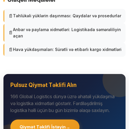
Təhlükəli yüklərin daşınması: Qaydalar və prosedurlar
Anbar və paylama xidmətləri: Logistikada səmərəliliyin
açarı
Hava yükdaşımaları: Sürətli və etibarlı kargo xidmətləri
Pulsuz Qiymət Təklifi Alın
166 Global Logistics dünya üzrə əhatəli yükdaşıma
və logistika xidmətləri göstərir. Fərdiləşdirilmiş
logistika həlli üçün bu gün bizimlə əlaqə saxlayın.
Qiymət Təklifi İstəyin