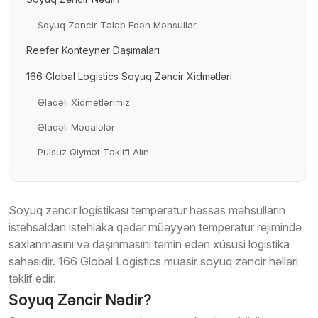
Soyuq Zəncir Tələb Edən Məhsullar
Reefer Konteyner Daşımaları
166 Global Logistics Soyuq Zəncir Xidmətləri
Əlaqəli Xidmətlərimiz
Əlaqəli Məqalələr
Pulsuz Qiymət Təklifi Alın
Soyuq zəncir logistikası temperatur həssas məhsulların
istehsaldan istehlaka qədər müəyyən temperatur rejimində
saxlanmasını və daşınmasını təmin edən xüsusi logistika
sahəsidir. 166 Global Logistics müasir soyuq zəncir həlləri
təklif edir.
Soyuq Zəncir Nədir?